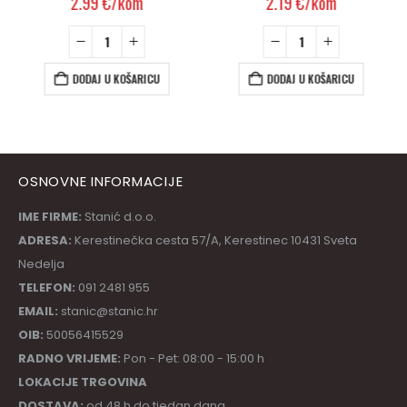
2.99
€
/kom
2.19
€
/kom
DODAJ U KOŠARICU
DODAJ U KOŠARICU
OSNOVNE INFORMACIJE
IME FIRME:
Stanić d.o.o.
ADRESA:
Kerestinečka cesta 57/A, Kerestinec 10431 Sveta
Nedelja
TELEFON:
091 2481 955
EMAIL:
stanic@stanic.hr
OIB:
50056415529
RADNO VRIJEME:
Pon - Pet: 08:00 - 15:00 h
LOKACIJE TRGOVINA
DOSTAVA:
od 48 h do tjedan dana