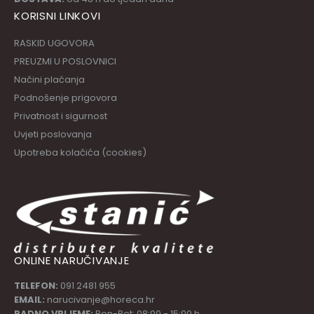
KORISNI LINKOVI
RASKID UGOVORA
PREUZMI U POSLOVNICI
Načini plaćanja
Podnošenje prigovora
Privatnost i sigurnost
Uvjeti poslovanja
Upotreba kolačića (cookies)
ONLINE NARUČIVANJE
TELEFON:
091 2481 955
EMAIL:
narucivanje@horeca.hr
RADNO VRIJEME:
Pon-Pet: 08:00 - 15:00 h