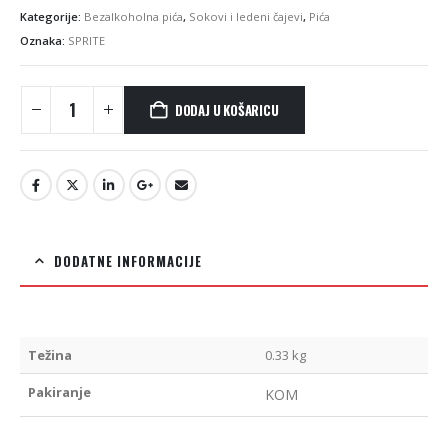
Kategorije:
Bezalkoholna pića
,
Sokovi i ledeni čajevi
,
Pića
Oznaka:
SPRITE
DODAJ U KOŠARICU
DODATNE INFORMACIJE
Težina
0.33 kg
Pakiranje
KOM