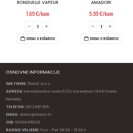
BONDUELLE VAPEUR
AMADORI
1.69
€
/kom
5.99
€
/kom
DODAJ U KOŠARICU
DODAJ U KOŠARICU
OSNOVNE INFORMACIJE
IME FIRME:
Stanić d.o.o.
ADRESA:
Kerestinečka cesta 57/A, Kerestinec 10431 Sveta
Nedelja
TELEFON:
091 2481 955
EMAIL:
stanic@stanic.hr
OIB:
50056415529
RADNO VRIJEME:
Pon - Pet: 08:00 - 15:00 h