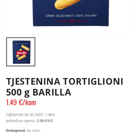
TJESTENINA TORTIGLIONI
500 g BARILLA
1.49
€
/kom
CIJENA NA 02.05.2025:
1.49
€
Jedinična cijena:
2.98
€
/KG
Dostupnost:
Na zalihi