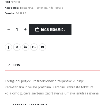
SKU:
999238
Kategorije:
Tjestenina
,
Tjestenina, riža i ostalo
Oznaka:
BARILLA
DODAJ U KOŠARICU
OPIS
Tortiglioni potječu iz tradicionalne talijanske kuhinje.
Karakterizira ih velika praznina u sredini i rebrasta tekstura
koja omogućava savšeno zadržavanje umaka iznutra i izvana.