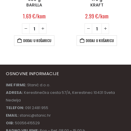
BARILLA
KRAFT
1.69
€
/kom
2.99
€
/kom
DODAJ U KOŠARICU
DODAJ U KOŠARICU
OSNOVNE INFORMACIJE
IME FIRME:
Stanić d.o.o.
ADRESA:
Kerestinečka cesta 57/A, Kerestinec 10431 Sveta
Nedelja
TELEFON:
091 2481 955
EMAIL:
stanic@stanic.hr
OIB:
50056415529
RADNO VRIJEME:
Pon - Pet: 08:00 - 15:00 h