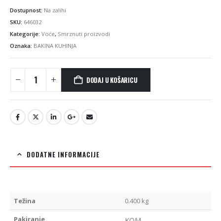
Dostupnost:
Na zalihi
SKU:
646032
Kategorije:
Voće
,
Smrznuti proizvodi
Oznaka:
BAKINA KUHINJA
DODAJ U KOŠARICU
DODATNE INFORMACIJE
Težina
0.400 kg
Pakiranje
KOM