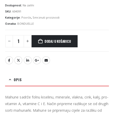
Dostupnost:
Na zalihi
SKU:
604091
Kategorije:
Povrće
,
Smrznuti proizvodi
Oznaka:
BONDUELLE
DODAJ U KOŠARICU
OPIS
Mahune sadrže folnu kiselinu, minerale, vlakna, cink, kalij, pro-
vitamin A, vitamine C i E. Način pripreme razlikuje se od drugih
sorti mahunarki. Mahune se pripremaju cijele za razliku od