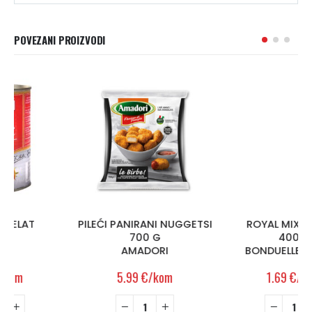
POVEZANI PROIZVODI
PILEĆI PANIRANI NUGGETSI
ROYAL MIX VAPEUR
700 G
400 g
AMADORI
BONDUELLE VAPEUR
5.99
€
/kom
1.69
€
/kom