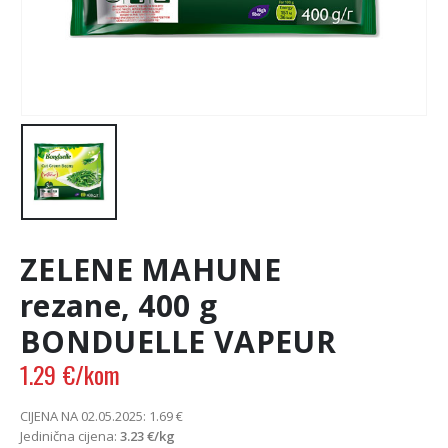
ZELENE MAHUNE
rezane, 400 g
BONDUELLE VAPEUR
1.29
€
/kom
CIJENA NA 02.05.2025:
1.69
€
Jedinična cijena:
3.23
€
/kg