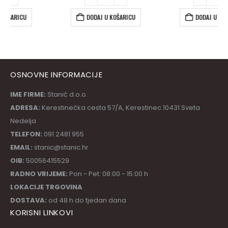
DODAJ U KOŠARICU
DODAJ U KOŠARICU
OSNOVNE INFORMACIJE
IME FIRME:
Stanić d.o.o.
ADRESA:
Kerestinečka cesta 57/A, Kerestinec 10431 Sveta
Nedelja
TELEFON:
091 2481 955
EMAIL:
stanic@stanic.hr
OIB:
50056415529
RADNO VRIJEME:
Pon - Pet: 08:00 - 15:00 h
LOKACIJE TRGOVINA
DOSTAVA:
od 48 h do tjedan dana
KORISNI LINKOVI