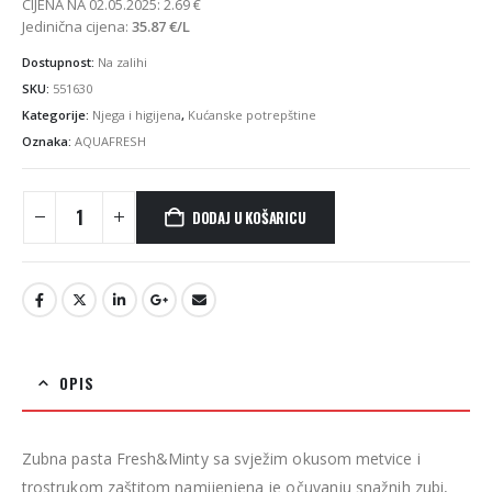
CIJENA NA 02.05.2025:
2.69
€
Jedinična cijena:
35.87
€
/L
Dostupnost:
Na zalihi
SKU:
551630
Kategorije:
Njega i higijena
,
Kućanske potrepštine
Oznaka:
AQUAFRESH
DODAJ U KOŠARICU
OPIS
Zubna pasta Fresh&Minty sa svježim okusom metvice i
trostrukom zaštitom namijenjena je očuvanju snažnih zubi,