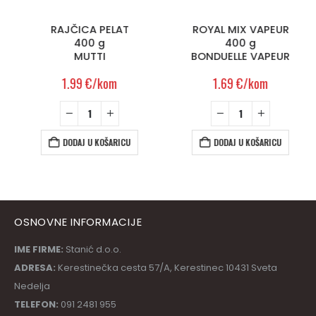
RAJČICA PELAT
ROYAL MIX VAPEUR
400 g
400 g
MUTTI
BONDUELLE VAPEUR
1.99
€
/kom
1.69
€
/kom
DODAJ U KOŠARICU
DODAJ U KOŠARICU
OSNOVNE INFORMACIJE
IME FIRME:
Stanić d.o.o.
ADRESA:
Kerestinečka cesta 57/A, Kerestinec 10431 Sveta
Nedelja
TELEFON:
091 2481 955