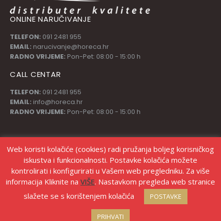
ONLINE NARUČIVANJE
TELEFON:
091 2481 955
EMAIL:
narucivanje@horeca.hr
RADNO VRIJEME:
Pon-Pet: 08:00 - 15:00 h
CALL CENTAR
TELEFON:
091 2481 955
EMAIL:
info@horeca.hr
RADNO VRIJEME:
Pon-Pet: 08:00 - 15:00 h
PRATI NAS
Web koristi kolačiće (cookies) radi pružanja boljeg korisničkog
iskustva i funkcionalnosti. Postavke kolačića možete
kontrolirati i konfigurirati u Vašem web pregledniku. Za više
informacija Kliknite na
VIŠE
. Nastavkom pregleda web stranice
slažete se s korištenjem kolačića
POSTAVKE
© Copyright Stanić d.o.o. |
Izrada web shopa Marketing strategije
PRIHVATI