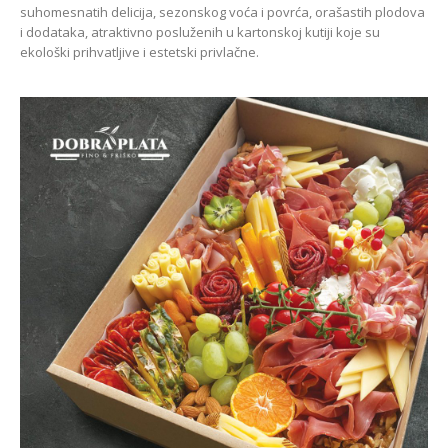
suhomesnatih delicija, sezonskog voća i povrća, orašastih plodova
i dodataka, atraktivno posluženih u kartonskoj kutiji koje su
ekološki prihvatljive i estetski privlačne.