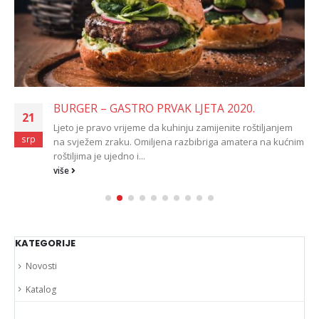
BURGER – GASTRO PRVAK LJETA 2020.
21
Ljeto je pravo vrijeme da kuhinju zamijenite roštiljanjem
srp
na svježem zraku. Omiljena razbibriga amatera na kućnim
roštiljima je ujedno i...
više
KATEGORIJE
Novosti
Katalog