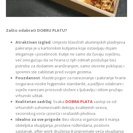
Zašto odabrati DOBRU PLATU?
Atraktivan izgled.
Umjesto klasičnih aluminijskih pladnjeva
pakiranje je u kartonskim kutijama koje ostavljaju dojam
elegancije i posebnosti. Kutije ne samo da čuvaju svježinu,
već omogućuju da se hrana iz njih odmah poslužuje bez
potrebe za dodatnim aranžiranjem, samo otvorite poklopac i
spremni ste zablistati pred svojim gostima.
Pouzdanost
. Vlastiti pogon za narezivanje i pakiranje hrane
osigurava visoke higijenske standarde, a pažljivo odabrani i
svježe narezani proizvodi složeni s ljubavlju i stilom pružaju
vrhunski užitak.
Kvalitetan sadržaj
. Svaka
DOBRA PLATA
sastoji se od
vrhunskih suhomesnatih delicija, kvalitetnih sireva,
sezonskog voća i povrća i orašastih plodova.
Idealno za sve prigode
. Bez obzira organizirate li manja
obiteljska okupljanja, proslave rođendana, poslovni
sastanak, after work druženja ili pripremate veća okupljanja