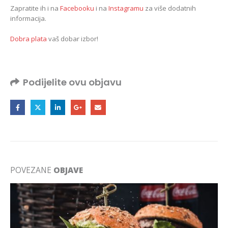
Zapratite ih i na
Facebooku
i na
Instagramu
za više dodatnih
informacija.
Dobra plata
vaš dobar izbor!
Podijelite ovu objavu
POVEZANE
OBJAVE