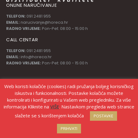
ONLINE NARUČIVANJE
TELEFON:
091 2481 955
EMAIL:
narucivanje@horeca.hr
RADNO VRIJEME:
Pon-Pet: 08:00 - 15:00 h
CALL CENTAR
TELEFON:
091 2481 955
EMAIL:
info@horeca.hr
RADNO VRIJEME:
Pon-Pet: 08:00 - 15:00 h
PRATI NAS
Web koristi kolačiće (cookies) radi pružanja boljeg korisničkog
iskustva i funkcionalnosti. Postavke kolačića možete
kontrolirati i konfigurirati u Vašem web pregledniku. Za više
informacija Kliknite na
VIŠE
. Nastavkom pregleda web stranice
slažete se s korištenjem kolačića
POSTAVKE
© Copyright Stanić d.o.o. |
Izrada web shopa Marketing strategije
PRIHVATI