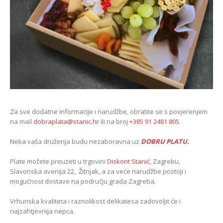
Za sve dodatne informacije i narudžbe, obratite se s povjerenjem
na mail
dobraplata@stanic.hr
ili na broj
+385 91 2481 805
.
Neka vaša druženja budu nezaboravna uz
DOBRU PLATU.
Plate možete preuzeti u trgovini
Diskont Stanić
, Zagrebu,
Slavonska avenija 22, Žitnjak, a za veće narudžbe postoji i
mogućnost dostave na području grada Zagreba.
Vrhunska kvaliteta i raznolikost delikatesa zadovoljit će i
najzahtjevnija nepca.