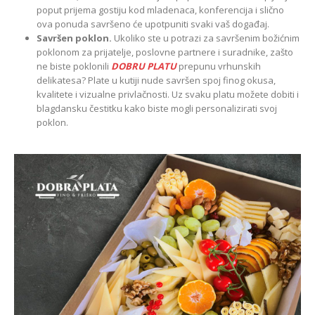
poput prijema gostiju kod mladenaca, konferencija i slično
ova ponuda savršeno će upotpuniti svaki vaš događaj.
Savršen poklon.
Ukoliko ste u potrazi za savršenim božićnim
poklonom za prijatelje, poslovne partnere i suradnike, zašto
ne biste poklonili
DOBRU PLATU
prepunu vrhunskih
delikatesa? Plate u kutiji nude savršen spoj finog okusa,
kvalitete i vizualne privlačnosti. Uz svaku platu možete dobiti i
blagdansku čestitku kako biste mogli personalizirati svoj
poklon.