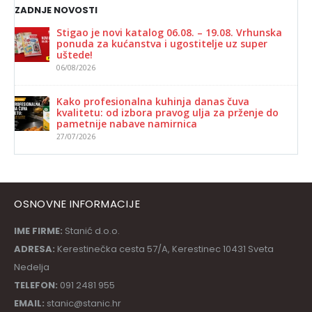
ZADNJE NOVOSTI
Stigao je novi katalog 06.08. – 19.08. Vrhunska
ponuda za kućanstva i ugostitelje uz super
uštede!
06/08/2026
Kako profesionalna kuhinja danas čuva
kvalitetu: od izbora pravog ulja za prženje do
pametnije nabave namirnica
27/07/2026
OSNOVNE INFORMACIJE
IME FIRME:
Stanić d.o.o.
ADRESA:
Kerestinečka cesta 57/A, Kerestinec 10431 Sveta
Nedelja
TELEFON:
091 2481 955
EMAIL:
stanic@stanic.hr