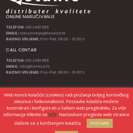
ONLINE NARUČIVANJE
TELEFON:
091 2481 955
EMAIL:
narucivanje@horeca.hr
RADNO VRIJEME:
Pon-Pet: 08:00 - 15:00 h
CALL CENTAR
TELEFON:
091 2481 955
EMAIL:
info@horeca.hr
RADNO VRIJEME:
Pon-Pet: 08:00 - 15:00 h
PRATI NAS
Web koristi kolačiće (cookies) radi pružanja boljeg korisničkog
iskustva i funkcionalnosti. Postavke kolačića možete
kontrolirati i konfigurirati u Vašem web pregledniku. Za više
informacija Kliknite na
VIŠE
. Nastavkom pregleda web stranice
slažete se s korištenjem kolačića
POSTAVKE
© Copyright Stanić d.o.o. |
Izrada web shopa Marketing strategije