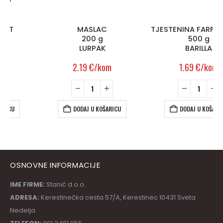
MASLAC
TJESTENINA FARFALLE n.65
200 g
500 g
LURPAK
BARILLA
2.19
€
/kom
1.69
€
/kom
DODAJ U KOŠARICU
DODAJ U KOŠARICU
OSNOVNE INFORMACIJE
IME FIRME:
Stanić d.o.o.
ADRESA:
Kerestinečka cesta 57/A, Kerestinec 10431 Sveta
Nedelja