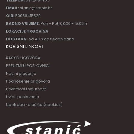
TELEFON:
091 2481 955
EMAIL:
stanic@stanic.hr
OIB:
50056415529
RADNO VRIJEME:
Pon - Pet: 08:00 - 15:00 h
LOKACIJE TRGOVINA
DOSTAVA:
od 48 h do tjedan dana
KORISNI LINKOVI
RASKID UGOVORA
PREUZMI U POSLOVNICI
Načini plaćanja
Podnošenje prigovora
Privatnost i sigurnost
Uvjeti poslovanja
Upotreba kolačića (cookies)