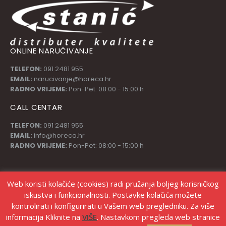
ONLINE NARUČIVANJE
TELEFON:
091 2481 955
EMAIL:
narucivanje@horeca.hr
RADNO VRIJEME:
Pon-Pet: 08:00 - 15:00 h
CALL CENTAR
TELEFON:
091 2481 955
EMAIL:
info@horeca.hr
RADNO VRIJEME:
Pon-Pet: 08:00 - 15:00 h
PRATI NAS
Web koristi kolačiće (cookies) radi pružanja boljeg korisničkog
iskustva i funkcionalnosti. Postavke kolačića možete
kontrolirati i konfigurirati u Vašem web pregledniku. Za više
informacija Kliknite na
VIŠE
. Nastavkom pregleda web stranice