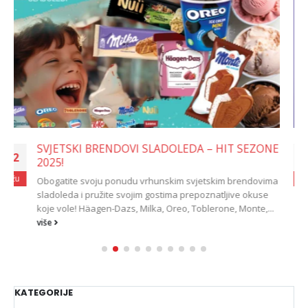
KAKO UZ SLADOLEDE DO USPJEŠNE SEZONE?
22
Na vrijeme dogovorite svoju škrinju sladoleda za sezonu!
velj
Bez obzira da li se pitate kako proširiti svoje poslovanje ili
ostvariti bolju...
više
KATEGORIJE
Novosti