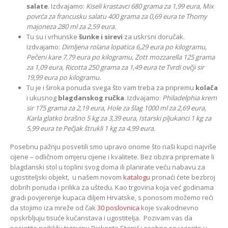
salate
. Izdvajamo:
Kiseli krastavci 680 grama za 1,99 eura, Mix
povrća za francusku salatu 400 grama za 0,69 eura te Thomy
majoneza 280 ml za 2,59 eura.
Tu su i vrhunske
šunke i sirevi
za uskrsni doručak.
Izdvajamo:
Dimljena rolana lopatica 6,29 eura po kilogramu,
Pečeni kare 7,79 eura po kilogramu, Zott mozzarella 125 grama
za 1,09 eura, Ricotta 250 grama za 1,49 eura te Tvrdi ovčji sir
19,99 eura po kilogramu.
Tu je i široka ponuda svega što vam treba za pripremu
kolača
i ukusnog
blagdanskog ručka
. Izdvajamo:
Philadelphia krem
sir 175 grama za 2,19 eura, Hole za šlag 1000 ml za 2,69 eura,
Karla glatko brašno 5 kg za 3,39 eura, Istarski pljukanci 1 kg za
5,99 eura te Pečjak štrukli 1 kg za 4,99 eura.
Posebnu pažnju posvetili smo upravo onome što naši kupci najviše
cijene – odličnom omjeru cijene i kvalitete. Bez obzira pripremate li
blagdanski stol u toplini svog doma ili planirate veću nabavu za
ugostiteljski objekt, u našem novom
katalogu
pronaći ćete bezbroj
dobrih ponuda i prilika za uštedu. Kao trgovina koja već godinama
gradi povjerenje kupaca diljem Hrvatske, s ponosom možemo reći
da stojimo iza mreže od čak
30 poslovnica
koje svakodnevno
opskrbljuju tisuće kućanstava i ugostitelja. Pozivam vas da
posjetite najbližu trgovinu Diskonta Stanić i osobno se uvjerite u