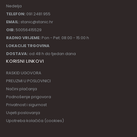
TELEFON:
091 2481 955
EMAIL:
stanic@stanic.hr
OIB:
50056415529
RADNO VRIJEME:
Pon - Pet: 08:00 - 15:00 h
LOKACIJE TRGOVINA
DOSTAVA:
od 48 h do tjedan dana
KORISNI LINKOVI
RASKID UGOVORA
PREUZMI U POSLOVNICI
Načini plaćanja
Podnošenje prigovora
Privatnost i sigurnost
Uvjeti poslovanja
Upotreba kolačića (cookies)