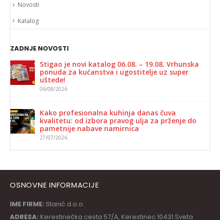
Katalog
ZADNJE NOVOSTI
Stigao je novi katalog 06.08. – 19.08. Vrhunska
ponuda za kućanstva i ugostitelje uz super
uštede!
06/08/2026
Kako profesionalna kuhinja danas čuva
kvalitetu: od izbora pravog ulja za prženje do
pametnije nabave namirnica
27/07/2026
OSNOVNE INFORMACIJE
IME FIRME:
Stanić d.o.o.
ADRESA:
Kerestinečka cesta 57/A, Kerestinec 10431 Sveta
Nedelja