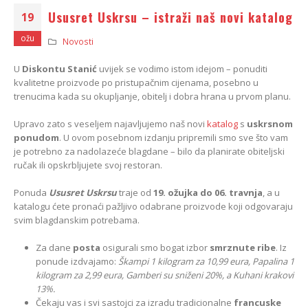
Ususret Uskrsu – istraži naš novi katalog
19
ožu
Novosti
U
Diskontu Stanić
uvijek se vodimo istom idejom – ponuditi
kvalitetne proizvode po pristupačnim cijenama, posebno u
trenucima kada su okupljanje, obitelj i dobra hrana u prvom planu.
Upravo zato s veseljem najavljujemo naš novi
katalog
s
uskrsnom
ponudom
. U ovom posebnom izdanju pripremili smo sve što vam
je potrebno za nadolazeće blagdane – bilo da planirate obiteljski
ručak ili opskrbljujete svoj restoran.
Ponuda
Ususret Uskrsu
traje od
19. ožujka do 06. travnja
, a u
katalogu ćete pronaći pažljivo odabrane proizvode koji odgovaraju
svim blagdanskim potrebama.
Za dane
posta
osigurali smo bogat izbor
smrznute ribe
. Iz
ponude izdvajamo:
Škampi 1 kilogram za 10,99 eura, Papalina 1
kilogram za 2,99 eura, Gamberi su sniženi 20%, a Kuhani krakovi
13%.
Čekaju vas i svi sastojci za izradu tradicionalne
francuske