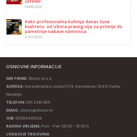
uštede!
06/08/2026
Kako profesionalna kuhinja danas čuva
kvalitetu: od izbora pravog ulja za prženje do
pametnije nabave namirnica
27/07/2026
OSNOVNE INFORMACIJE
IME FIRME:
Stanić d.o.o.
ADRESA:
Kerestinečka cesta 57/A, Kerestinec 10431 Sveta
Nedelja
TELEFON:
091 2481 955
EMAIL:
stanic@stanic.hr
OIB:
50056415529
RADNO VRIJEME:
Pon - Pet: 08:00 - 15:00 h
LOKACIJE TRGOVINA