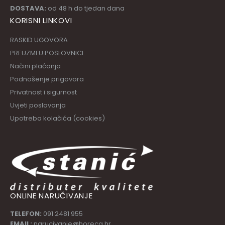
DOSTAVA:
od 48 h do tjedan dana
KORISNI LINKOVI
RASKID UGOVORA
PREUZMI U POSLOVNICI
Načini plaćanja
Podnošenje prigovora
Privatnost i sigurnost
Uvjeti poslovanja
Upotreba kolačića (cookies)
ONLINE NARUČIVANJE
TELEFON:
091 2481 955
EMAIL:
narucivanje@horeca.hr