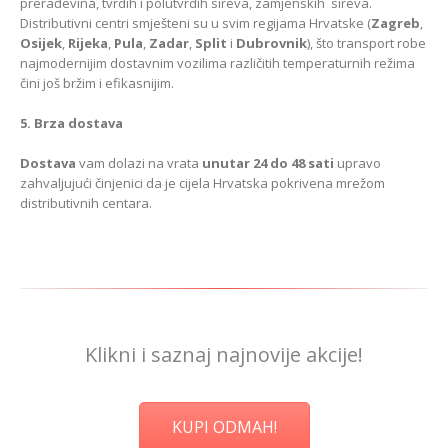
prerađevina, tvrdih i polutvrdih sireva, zamjenskih sireva.
Distributivni centri smješteni su u svim regijama Hrvatske (
Zagreb
,
Osijek
,
Rijeka
,
Pula
,
Zadar
,
Split
i
Dubrovnik
), što transport robe
najmodernijim dostavnim vozilima različitih temperaturnih režima
čini još bržim i efikasnijim.
5. Brza dostava
Dostava
vam dolazi na vrata
unutar
24 do 48 sati
upravo
zahvaljujući činjenici da je cijela Hrvatska pokrivena mrežom
distributivnih centara.
Klikni i saznaj najnovije akcije!
KUPI ODMAH!