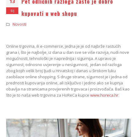
Pet odličnih razloga zašto je dobro
13
sij
kupovati u web shopu
Novosti
Online trgovina, ili e-commerce, jedna je je od najbrže rastućih
grana i, što je najbolje, iz dana u dan sve se više razvija, nudi nove
mogućnosti, tehnološki je naprednija i sigurnija. A upravo je
sigurnost, odnosno uvjerenje u nesigurnost, jedan od razloga
zbog kojih velik broj ljudi u Hrvatskoj i danas u širokom luku
zaobilaze online shopping. S druge strane, sigurnost je i jedna od
prednosti kupovanja online, ali isključivo i jedino ako se kupnja
obavlja na stranicama provjerenih trgovaca i proizvođača. Baš kao
što je to naša web trgovina za HoReCa kupce
www.horeca.hr
.