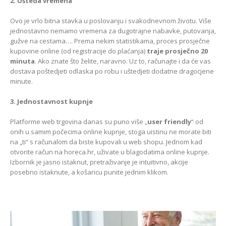
2. Ušteda vremena
Ovo je vrlo bitna stavka u poslovanju i svakodnevnom životu. Više
jednostavno nemamo vremena za dugotrajne nabavke, putovanja,
gužve na cestama…. Prema nekim statistikama, proces prosječne
kupovine online (od registracije do plaćanja)
traje prosječno 20
minuta
. Ako znate što želite, naravno. Uz to, računajte i da će vas
dostava poštedjeti odlaska po robu i uštedjeti dodatne dragocjene
minute.
3. Jednostavnost kupnje
Platforme web trgovina danas su puno više „
user friendly
“ od
onih u samim počecima online kupnje, stoga uistinu ne morate biti
na „ti“ s računalom da biste kupovali u web shopu. Jednom kad
otvorite račun na horeca.hr, uživate u blagodatima online kupnje.
Izbornik je jasno istaknut, pretraživanje je intuitivno, akcije
posebno istaknute, a košaricu punite jednim klikom.