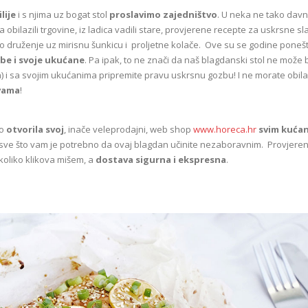
lije
i s njima uz bogat stol
proslavimo zajedništvo
. U neka ne tako dav
lazili trgovine, iz ladica vadili stare, provjerene recepte za uskrsne slas
edno druženje uz mirisnu šunkicu i proljetne kolače. Ove su se godine poneš
be i svoje ukućane
. Pa ipak, to ne znači da naš blagdanski stol ne može b
i sa svojim ukućanima pripremite pravu uskrsnu gozbu! I ne morate obilaz
 vama
!
no
otvorila svoj
, inače veleprodajni, web shop
www.horeca.hr
svim kuća
 sve što vam je potrebno da ovaj blagdan učinite nezaboravnim. Provjere
koliko klikova mišem, a
dostava sigurna i ekspresna
.