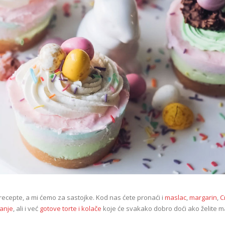
a recepte, a mi ćemo za sastojke. Kod nas ćete pronaći i
maslac
,
margarin
,
C
anje
, ali i već
gotove torte i kolače
koje će svakako dobro doći ako želite m