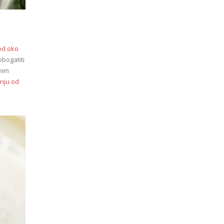
od oko
bogatiti
čnim
nju od