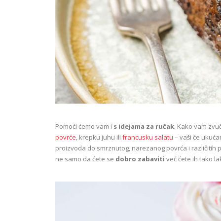
Pomoći ćemo vam i
s idejama za ručak
. Kako vam zvu
povrće
, krepku juhu ili
francusku salatu
– vaši će ukućan
proizvoda do smrznutog, narezanog povrća i različitih 
ne samo da ćete se
dobro zabaviti
već ćete ih tako l