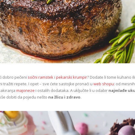
či dobro pečeni
sočni ramstek
i
pekarski krumpir
? Dodate li tome kuhano i
i tražiti repete. I opet – sve ćete sastojke pronaći u
web shopu
: od mesnih
pakiranja
majoneze
i ostalih dodataka. A uključite li u odabir
najmlađe uk
akše dobiti da pojedu nešto
na žlicu i zdravo
.