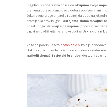
Blagdani su ona rijetka prilika da
okupimo svoje najmi
vremena upravo bismo u ovo doba s popisom namirnica obi
čekali svoje drage prijatelje i obitelj da dođu na još j
promijenila pravila igre –
ostajemo doma čuvajući se
bogat. Stoga
planirajte na vrijeme
(odnosno već sada) 
trgovine i trošiti vrijeme jer ove godine
Uskrs dolazi k
Za to se pobrinula tvrtka
Stanić d.o.o.
koja je odnedav
i tako vam omogućila da iz sigurnosti doma odaberete
najbolji domaći i svjetski brendovi
dostupni su u ne