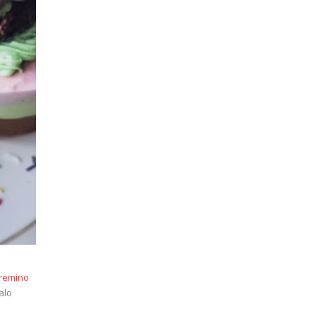
remino
alo