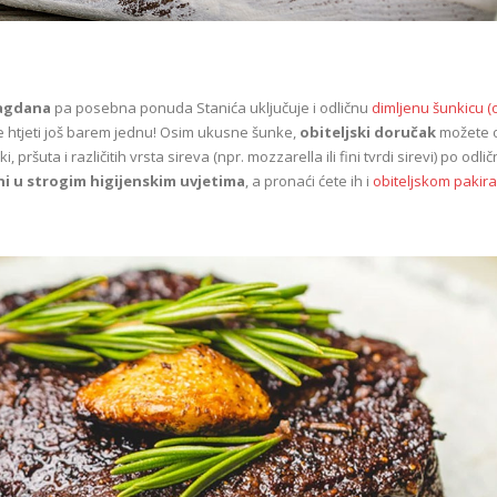
lagdana
pa posebna ponuda Stanića uključuje i odličnu
dimljenu šunkicu (
ete htjeti još barem jednu! Osim ukusne šunke,
obiteljski doručak
možete o
pršuta i različitih vrsta sireva (npr. mozzarella ili fini tvrdi sirevi) po odli
ni u strogim higijenskim uvjetima
, a pronaći ćete ih i
obiteljskom pakira