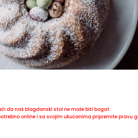
ači da naš blagdanski stol ne može biti bogat.
e potrebno online i sa svojim ukućanima pripremite pravu g