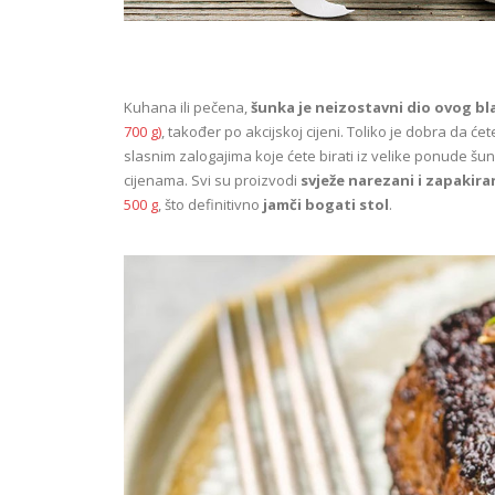
Kuhana ili pečena,
šunka je
neizostavni dio ovog b
700 g)
, također po akcijskoj cijeni. Toliko je dobra da ć
slasnim zalogajima koje ćete birati iz velike ponude šunki, 
cijenama. Svi su proizvodi
svježe narezani i zapakira
500 g
, što definitivno
jamči bogati stol
.