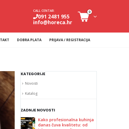
CALL CENTAR:
0
091 2481 955
info@horeca.hr
TAKT
DOBRA PLATA
PRIJAVA / REGISTRACIJA
KATEGORIJE
Novosti
Katalog
ZADNJE NOVOSTI
Kako profesionalna kuhinja
danas čuva kvalitetu: od