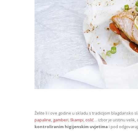
Želite li i ove godine u skladu s tradicijom blagdansko 
papaline
,
gamberi
,
škampi
,
oslić
… izbor je uistinu velik
kontroliranim higijenskim uvjetima
i pod odgovara