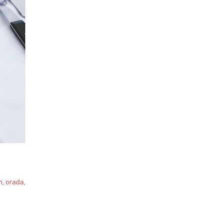
n
,
orada
,