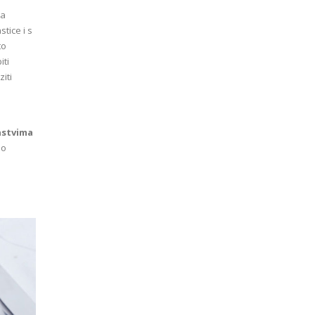
na
tice i s
to
iti
iti
nstvima
no