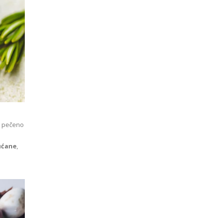
li pečeno
ućane
,