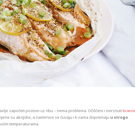
slavlje započeti postom uz ribu – nema problema. Očišćeni i smrznuti
branci
, cijene su akcijske, a namirnice se čuvaju i k vama dopremaju
u strogo
jućim temperaturama.