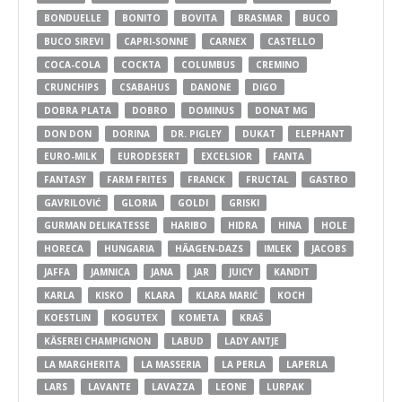
BONDUELLE
BONITO
BOVITA
BRASMAR
BUCO
BUCO SIREVI
CAPRI-SONNE
CARNEX
CASTELLO
COCA-COLA
COCKTA
COLUMBUS
CREMINO
CRUNCHIPS
CSABAHUS
DANONE
DIGO
DOBRA PLATA
DOBRO
DOMINUS
DONAT MG
DON DON
DORINA
DR. PIGLEY
DUKAT
ELEPHANT
EURO-MILK
EURODESERT
EXCELSIOR
FANTA
FANTASY
FARM FRITES
FRANCK
FRUCTAL
GASTRO
GAVRILOVIĆ
GLORIA
GOLDI
GRISKI
GURMAN DELIKATESSE
HARIBO
HIDRA
HINA
HOLE
HORECA
HUNGARIA
HÄAGEN-DAZS
IMLEK
JACOBS
JAFFA
JAMNICA
JANA
JAR
JUICY
KANDIT
KARLA
KISKO
KLARA
KLARA MARIĆ
KOCH
KOESTLIN
KOGUTEX
KOMETA
KRAŠ
KÄSEREI CHAMPIGNON
LABUD
LADY ANTJE
LA MARGHERITA
LA MASSERIA
LA PERLA
LAPERLA
LARS
LAVANTE
LAVAZZA
LEONE
LURPAK