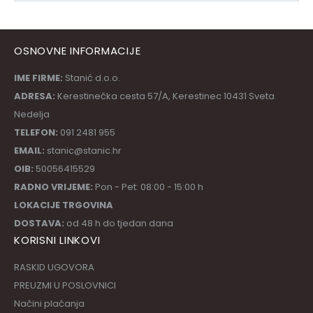
OSNOVNE INFORMACIJE
IME FIRME:
Stanić d.o.o.
ADRESA:
Kerestinečka cesta 57/A, Kerestinec 10431 Sveta
Nedelja
TELEFON:
091 2481 955
EMAIL:
stanic@stanic.hr
OIB:
50056415529
RADNO VRIJEME:
Pon - Pet: 08:00 - 15:00 h
LOKACIJE TRGOVINA
DOSTAVA:
od 48 h do tjedan dana
KORISNI LINKOVI
RASKID UGOVORA
PREUZMI U POSLOVNICI
Načini plaćanja