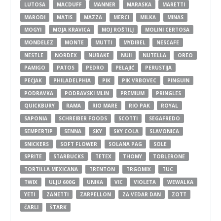
LUTOSA
MACDUFF
MANNER
MARASKA
MARETTI
MARODI
MATIS
MAZZA
MERCI
MILKA
MINAS
MOGYI
MOJA KRAVICA
MOJ ROŠTILJ
MOLINI CERTOSA
MONDELEZ
MONTE
MUTTI
MYDIBEL
NESCAFE
NESTLE
NORDEX
NUBAKE
NUII
NUTELLA
OREO
PAMIGO
PATOS
PEDRO
PELAJIĆ
PERUSTIJA
PEČJAK
PHILADELPHIA
PIK
PIK VRBOVEC
PINGUIN
PODRAVKA
PODRAVSKI MLIN
PREMIUM
PRINGLES
QUICKBURY
RAMA
RIO MARE
RIO PAK
ROYAL
SAPONIA
SCHREIBER FOODS
SCOTTI
SEGAFREDO
SEMPERTIP
SENNA
SKY
SKY COLA
SLAVONICA
SNICKERS
SOFT FLOWER
SOLANA PAG
SOLE
SPRITE
STARBUCKS
TETEX
THOMY
TOBLERONE
TORTILLA MEXICANA
TRENTON
TRGOMIX
TUC
TWIX
ULJU 600G
UNIKA
VIC
VIOLETA
WEWALKA
YETI
ZANETTI
ZARPELLON
ZA VEDAR DAN
ZOTT
ČARLI
ŠTARK