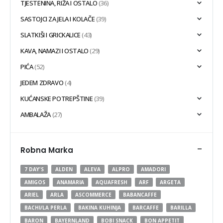
TJESTENINA, RIŽA I OSTALO
(36)
SASTOJCI ZA JELA I KOLAČE
(39)
SLATKIŠI I GRICKALICE
(43)
KAVA, NAMAZI I OSTALO
(29)
PIĆA
(52)
JEDEM ZDRAVO
(4)
KUĆANSKE POTREPŠTINE
(39)
AMBALAŽA
(27)
-
Robna Marka
7 DAY'S
ALDEN
ALEVA
ALPRO
AMADORI
AMIGOS
ANAMARIA
AQUAFRESH
ARF
ARGETA
ARIEL
ARLA
ASCOMMERCE
BABANCAFFE
BACHI/LA PERLA
BAKINA KUHINJA
BARCAFFE
BARILLA
BARON
BAYERNLAND
BOBI SNACK
BON APPETIT